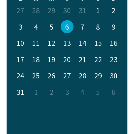
27
28
29
30
31
1
2
3
4
5
6
7
8
9
10
11
12
13
14
15
16
Voir sur Facebook
Partager
·
17
18
19
20
21
22
23
2
0
0
24
25
26
27
28
29
30
AQDR Memphrémagog
AQDR Memphrémagog a
mis à jour son statut.
2 semaines
31
1
2
3
4
5
6
...
Voir plus
Ce contenu n’est pas disponible pour le moment
Ce problème vient généralement du fait